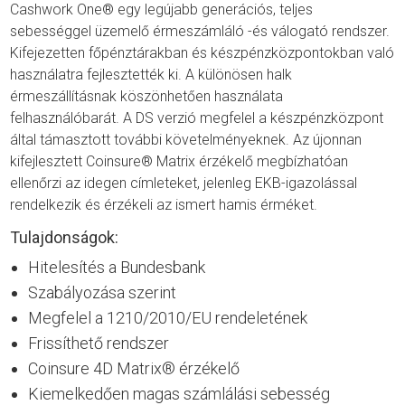
Cashwork One® egy legújabb generációs, teljes
sebességgel üzemelő érmeszámláló -és válogató rendszer.
Kifejezetten főpénztárakban és készpénzközpontokban való
használatra fejlesztették ki. A különösen halk
érmeszállításnak köszönhetően használata
felhasználóbarát. A DS verzió megfelel a készpénzközpont
által támasztott további követelményeknek. Az újonnan
kifejlesztett Coinsure® Matrix érzékelő megbízhatóan
ellenőrzi az idegen címleteket, jelenleg EKB-igazolással
rendelkezik és érzékeli az ismert hamis érméket.
Tulajdonságok:
Hitelesítés a Bundesbank
Szabályozása szerint
Megfelel a 1210/2010/EU rendeletének
Frissíthető rendszer
Coinsure 4D Matrix® érzékelő
Kiemelkedően magas számlálási sebesség