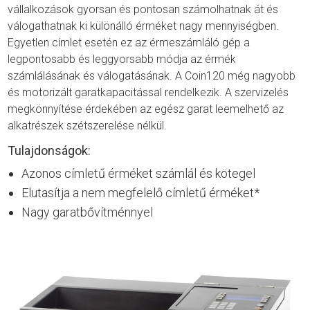
vállalkozások gyorsan és pontosan számolhatnak át és
válogathatnak ki különálló érméket nagy mennyiségben.
Egyetlen címlet esetén ez az érmeszámláló gép a
legpontosabb és leggyorsabb módja az érmék
számlálásának és válogatásának. A Coin120 még nagyobb
és motorizált garatkapacitással rendelkezik. A szervizelés
megkönnyítése érdekében az egész garat leemelhető az
alkatrészek szétszerelése nélkül.
Tulajdonságok:
Azonos címletű érméket számlál és kötegel
Elutasítja a nem megfelelő címletű érméket*
Nagy garatbővítménnyel