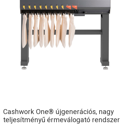
Cashwork One® újgenerációs, nagy
teljesítményű érmeválogató rendszer