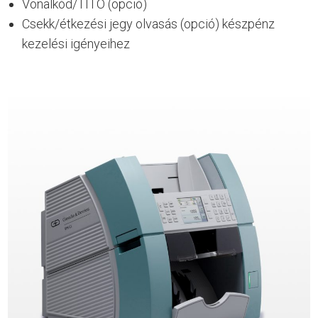
Vonalkód/TITO (opció)
Csekk/étkezési jegy olvasás (opció) készpénz
kezelési igényeihez