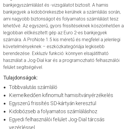
bankjegyszámlálást és -vizsgálatot biztosít. A hamis
bankjegyek a kidobórekeszbe kerülnek a számlálás során,
ami nagyobb biztonságot és folyamatos számlálást tesz
lehetővé. Az egyszerű, gyors frissítéseknek köszönhetően a
legjobban előkészített gép az Euro 2-es bankjegyek
számára. A ProNote 1.5 kis méretű és megfelel a jelenlegi
követelményeknek – eszközkategóriája legkisebb
berendezése. Exkluzív funkció: könnyen elsajátítható
használat a Jog-Dial kar és a programozható felhasználói
felület segítségével.
Tulajdonságok:
Többvalutás számláló
Kiemelkedően kifinomult hamisítványérzékelés
Egyszerű frissítés SD-kártyán keresztül
Kidobózseb a folyamatos számláláshoz
Egyedi felhasználói felület Jog-Dial tárcsás
vezérléssel