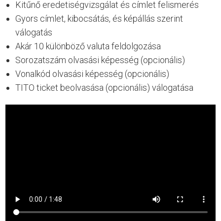
Kitűnő eredetiségvizsgálat és címlet felismerés
Gyors címlet, kibocsátás, és képállás szerint
válogatás
Akár 10 különböző valuta feldolgozása
Sorozatszám olvasási képesség (opcionális)
Vonalkód olvasási képesség (opcionális)
TITO ticket beolvasása (opcionális) válogatása