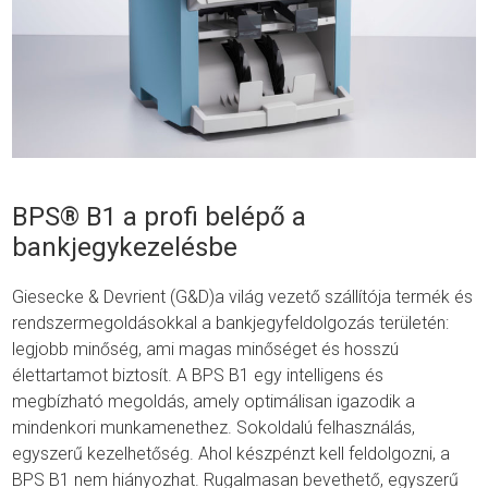
BPS® B1 a profi belépő a
bankjegykezelésbe
Giesecke & Devrient (G&D)a világ vezető szállítója termék és
rendszermegoldásokkal a bankjegyfeldolgozás területén:
legjobb minőség, ami magas minőséget és hosszú
élettartamot biztosít. A BPS B1 egy intelligens és
megbízható megoldás, amely optimálisan igazodik a
mindenkori munkamenethez. Sokoldalú felhasználás,
egyszerű kezelhetőség. Ahol készpénzt kell feldolgozni, a
BPS B1 nem hiányozhat. Rugalmasan bevethető, egyszerű