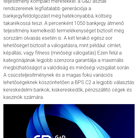
teljesítmény kompakt méretekkel: a G&D asztali
rendszereinek legfiatalabb generációja a
bankjegyfeldolgozást még hatékonyabbá, költség
takarékossá teszi. A percenként 1050 bankjegy átmenő
teljesítmény kiemelkedő termelékenységet biztosít még
sorszám olvasás esetén is. A két lerakó egész sor
lehetőséget biztosít a válogatásra, mint például: címlet,
képállás, vagy fitness (minőségi válogatás) Ezen felül a
kategóriájának legjobb szenzora garantálja a maximális
megbízhatóságot a valódiság és minőségi vizsgálat során.
A csúcsteljesítménynek és a magas fokú variációs
lehetőségeknek köszönhetően a BPS C2 a legjobb választás
kereskedelmi bankok, kiskereskedők, pénzszállító cégek és
kaszinók számára.