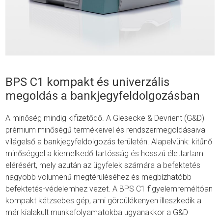
BPS C1 kompakt és univerzális
megoldás a bankjegyfeldolgozásban
A minőség mindig kifizetődő. A Giesecke & Devrient (G&D)
prémium minőségű termékeivel és rendszermegoldásaival
világelső a bankjegyfeldolgozás területén. Alapelvünk: kitűnő
minőséggel a kiemelkedő tartósság és hosszú élettartam
elérésért, mely azután az ügyfelek számára a befektetés
nagyobb volumenű megtérüléséhez és megbízhatóbb
befektetés-védelemhez vezet. A BPS C1 figyelemreméltóan
kompakt kétzsebes gép, ami gördülékenyen illeszkedik a
már kialakult munkafolyamatokba ugyanakkor a G&D