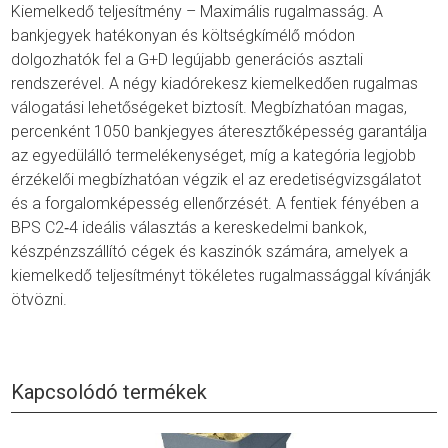
Kiemelkedő teljesítmény – Maximális rugalmasság. A
bankjegyek hatékonyan és költségkímélő módon
dolgozhatók fel a G+D legújabb generációs asztali
rendszerével. A négy kiadórekesz kiemelkedően rugalmas
válogatási lehetőségeket biztosít. Megbízhatóan magas,
percenként 1050 bankjegyes áteresztőképesség garantálja
az egyedülálló termelékenységet, míg a kategória legjobb
érzékelői megbízhatóan végzik el az eredetiségvizsgálatot
és a forgalomképesség ellenőrzését. A fentiek fényében a
BPS C2‐4 ideális választás a kereskedelmi bankok,
készpénzszállító cégek és kaszinók számára, amelyek a
kiemelkedő teljesítményt tökéletes rugalmassággal kívánják
ötvözni.
Kapcsolódó termékek