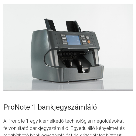
ProNote 1 bankjegyszámláló
A Pronote 1 egy kiemelkedő technológiai megoldásokat
felvonultató bankjegyszámláló. Egyedülálló kényelmet és
megbízható bankjegyszámlálást és -vizsgálatot biztosít.