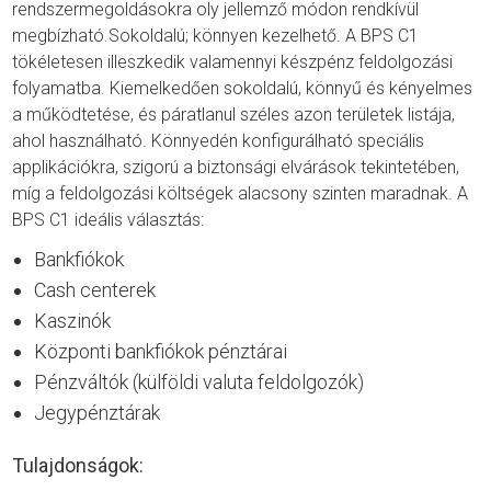
rendszermegoldásokra oly jellemző módon rendkívül
megbízható.Sokoldalú; könnyen kezelhető. A BPS C1
tökéletesen illeszkedik valamennyi készpénz feldolgozási
folyamatba. Kiemelkedően sokoldalú, könnyű és kényelmes
a működtetése, és páratlanul széles azon területek listája,
ahol használható. Könnyedén konfigurálható speciális
applikációkra, szigorú a biztonsági elvárások tekintetében,
míg a feldolgozási költségek alacsony szinten maradnak. A
BPS C1 ideális választás:
Bankfiókok
Cash centerek
Kaszinók
Központi bankfiókok pénztárai
Pénzváltók (külföldi valuta feldolgozók)
Jegypénztárak
Tulajdonságok: