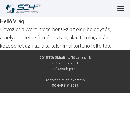
Helló Világ!
Üdvözlet a WordPress-ben! Ez az első bejegyzés,
amelyet lehet akár módosítani, akár törölni, aztán
kezdődhet az írás, a tartalommal történő feltöltés.
2045 Törökbálint, Tópark u. 3
+36 20 562 2651
info@sch-ps.hu
Adatvédelmi tájékoztató
SCH-PS © 2019